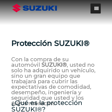
Protección SUZUKI®
Con la compra de su
automóvil
SUZUKI®
, usted no
solo ha adquirido un vehículo,
sino un gran equipo que
trabajará para cubrir las
expectativas de comodidad,
desempeño, ingeniería y
seguridad que usted y los
¿Qué es la protección
suyos merecen.
SUZUKI®?