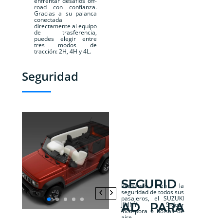
enfrentar desafíos off-
road con confianza.
Gracias a su palanca
conectada
directamente al equipo
de trasferencia,
puedes elegir entre
tres modos de
tracción: 2H, 4H y 4L.
Seguridad
SEGURID
Pensando en la
seguridad de todos sus
pasajeros, el SUZUKI
AD PARA
JIMNY 5-door
incorpora 6 bolsas de
aire.