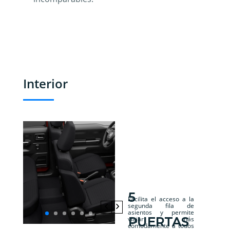
Interior
5
Facilita el acceso a la
segunda fila de
asientos y permite
PUERTAS
viajar más
cómodamente a todos